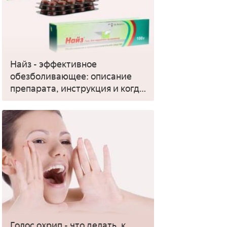
Найз - эффективное
обезболивающее: описание
препарата, инструкция и когда
применять
Голос охрип - что делать, к