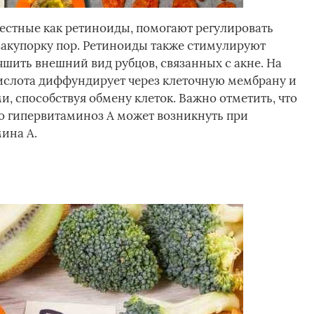
естные как ретиноиды, помогают регулировать
 закупорку пор. Ретиноиды также стимулируют
чшить внешний вид рубцов, связанных с акне. На
ислота диффундирует через клеточную мембрану и
, способствуя обмену клеток. Важно отметить, что
о гипервитаминоз А может возникнуть при
ина А.