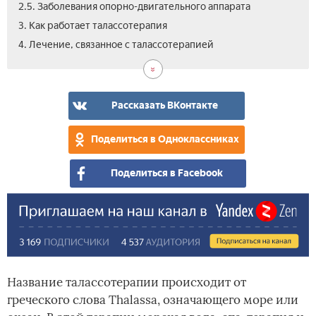
2.5. Заболевания опорно-двигательного аппарата
3. Как работает талассотерапия
4.1.
4.2.
4.3.
4.4.
4.5.
5.
4. Лечение, связанное с талассотерапией
Куп
Ду
Леч
Упр
Инг
Рис
ко
тал
Рассказать ВКонтакте
Поделиться в Одноклассниках
Поделиться в Facebook
Название талассотерапии происходит от
греческого слова Thalassa, означающего море или