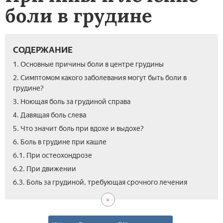
боли в грудине
СОДЕРЖАНИЕ
1. Основные причины боли в центре грудины
2. Симптомом какого заболевания могут быть боли в
грудине?
3. Ноющая боль за грудиной справа
4. Давящая боль слева
5. Что значит боль при вдохе и выдохе?
6. Боль в грудине при кашле
6.1. При остеохондрозе
6.2. При движении
6.4.
6.5.
7.
6.3. Боль за грудиной, требующая срочного лечения
Мио
Рев
Вид
Пр
бол
пос