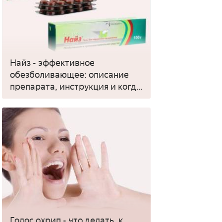
Найз - эффективное
обезболивающее: описание
препарата, инструкция и когда
применять
Голос охрип - что делать, к