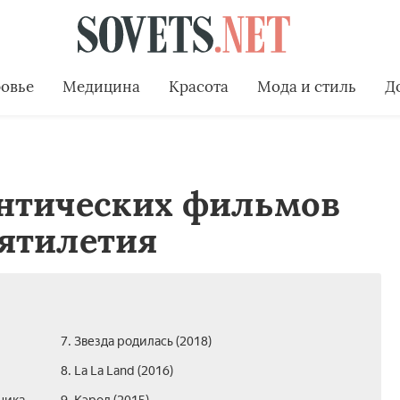
овье
Медицина
Красота
Мода и стиль
Д
антических фильмов
сятилетия
7. Звезда родилась (2018)
8. La La Land (2016)