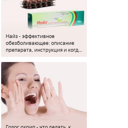
Найз - эффективное
обезболивающее: описание
препарата, инструкция и когда
применять
Голос охрип - что делать, к