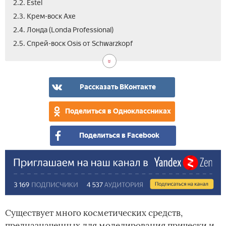
2.2. Estel
2.3. Крем-воск Axe
2.4. Лонда (Londa Professional)
3.
4.
2.5. Спрей-воск Оsis от Schwarzkopf
Как
Как
вос
при
под
вос
муж
сво
Рассказать ВКонтакте
рук
(ви
Поделиться в Одноклассниках
Поделиться в Facebook
Существует много косметических средств,
предназначенных для моделирования прически и