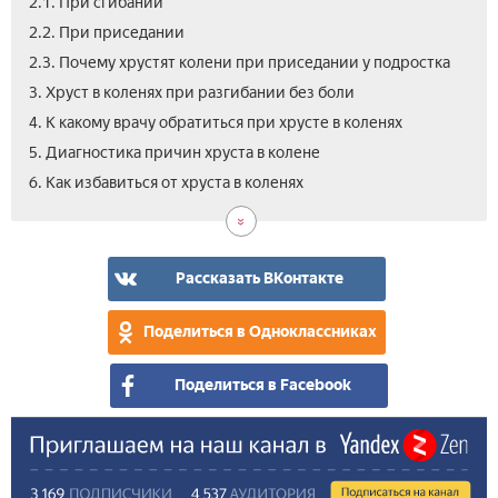
2.1. При сгибании
2.2. При приседании
2.3. Почему хрустят колени при приседании у подростка
3. Хруст в коленях при разгибании без боли
4. К какому врачу обратиться при хрусте в коленях
5. Диагностика причин хруста в колене
6.1.
6.2.
6.3.
7.
8.
9.
6. Как избавиться от хруста в коленях
Маз
Леч
Мас
Леч
Про
Вид
от
физ
хру
хру
Как
хру
в
в
убр
в
кол
кол
хру
Рассказать ВКонтакте
кол
нар
в
сре
кол
Поделиться в Одноклассниках
Поделиться в Facebook