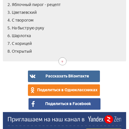
2. Яблочный пирог - рецепт
3. Цветаевский
4. С творогом
5. На быструю руку
6. Шарлотка­
7. С корицей
9.
10.
11.
12.
13.
14.
8. Открытый
Кла
Лег
Нас
Сло
При
Вид
рец
с
вку
тво
пир
с
Рассказать ВКонтакте
ябл
-
Поделиться в Одноклассниках
сов
Поделиться в Facebook