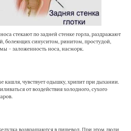
 носа стекают по задней стенке горла, раздражают
ей, болеющих синуситом, ринитом, простудой,
мы – заложенность носа, насморк.
е кашля, чувствует одышку, хрипит при дыхании.
иливаться от воздействия холодного, сухого
аров.
 желудка возвращаются в пищевод. При этом люди