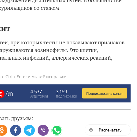
раздражение дыхательных путей. В большинстве
 курильщиков со стажем.
хит
тей, при которых тесты не показывают признаков
аруживаются эозинофилы. Это клетки,
иальных инфекций, аллергических реакций,
 Ctrl + Enter и мы всё исправим!
зать друзьям:
Распечатать