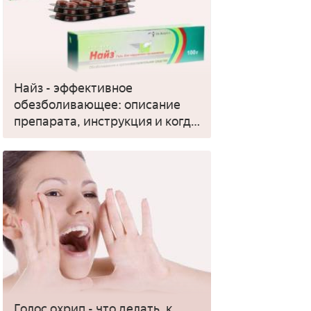
Найз - эффективное
обезболивающее: описание
препарата, инструкция и когда
применять
Голос охрип - что делать, к