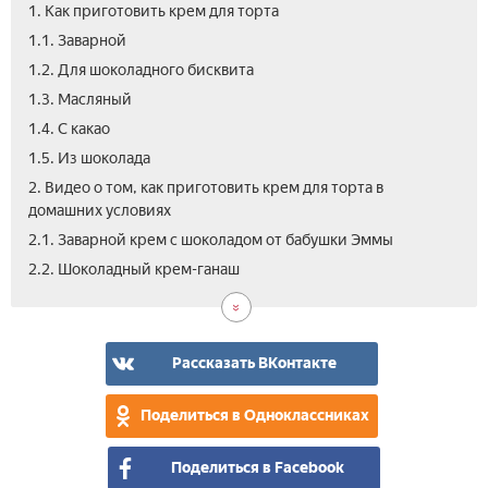
1. Как приготовить крем для торта
1.1. Заварной
1.2. Для шоколадного бисквита
1.3. Масляный
1.4. С какао
1.5. Из шоколада
2. Видео о том, как приготовить крем для торта в
домашних условиях
2.1. Заварной крем с шоколадом от бабушки Эммы
2.3.
2.4.
2.2. Шоколадный крем-ганаш
Шок
При
кар
кре
вку
из
кре
шок
Рассказать ВКонтакте
для
пас
бис
Поделиться в Одноклассниках
Поделиться в Facebook