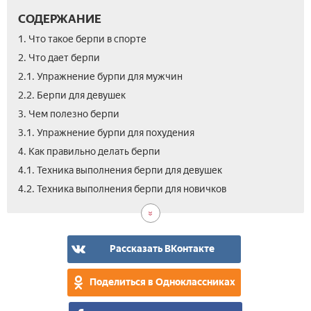
СОДЕРЖАНИЕ
1. Что такое берпи в спорте
2. Что дает берпи
2.1. Упражнение бурпи для мужчин
2.2. Берпи для девушек
3. Чем полезно берпи
3.1. Упражнение бурпи для похудения
4. Как правильно делать берпи
4.1. Техника выполнения берпи для девушек
5.
5.1.
5.2.
6.
7.
8.
4.2. Техника выполнения берпи для новичков
Бур
Бур
Бур
Ско
Вид
Отз
про
с
с
кал
Bur
тре
гир
ган
сжи
упр
бур
Рассказать ВКонтакте
Поделиться в Одноклассниках