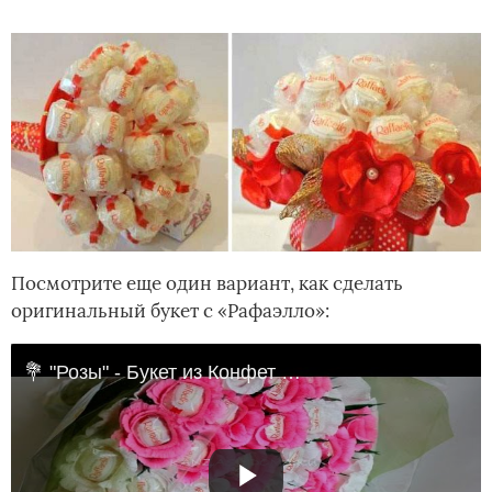
Посмотрите еще один вариант, как сделать
оригинальный букет с «Рафаэлло»:
💐 "Розы" - Букет из Конфет "Рафаэлло" / 💐 Bouquet of sweets "Raffaello" /