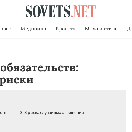
овье
Медицина
Красота
Мода и стиль
Д
обязательств:
 риски
ств
3. 3 риска случайных отношений