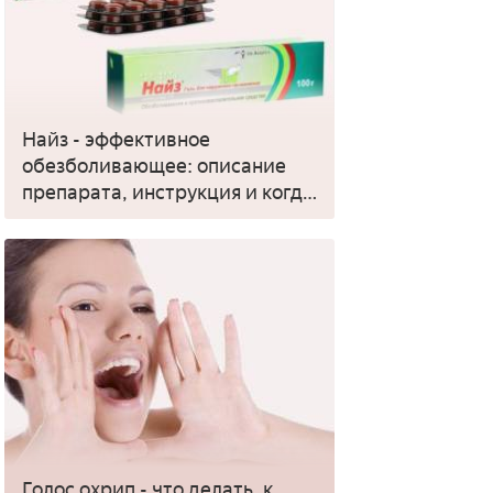
Найз - эффективное
обезболивающее: описание
препарата, инструкция и когда
применять
Голос охрип - что делать, к