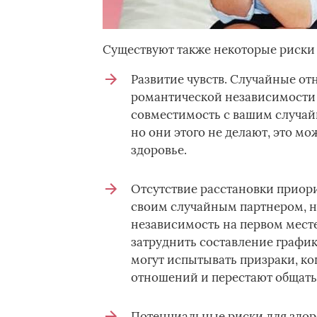
Существуют также некоторые риски 
Развитие чувств. Случайные от
романтической независимости 
совместимость с вашим случай
но они этого не делают, это м
здоровье.
Отсутствие расстановки приори
своим случайным партнером, но
независимость на первом месте
затруднить составление график
могут испытывать призраки, к
отношений и перестают общать
Потенциальные риски для здоро