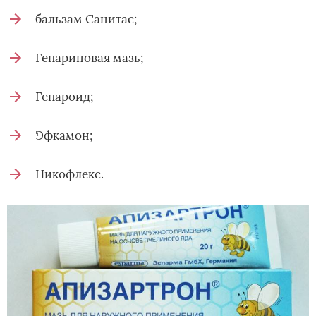
бальзам Санитас;
Гепариновая мазь;
Гепароид;
Эфкамон;
Никофлекс.