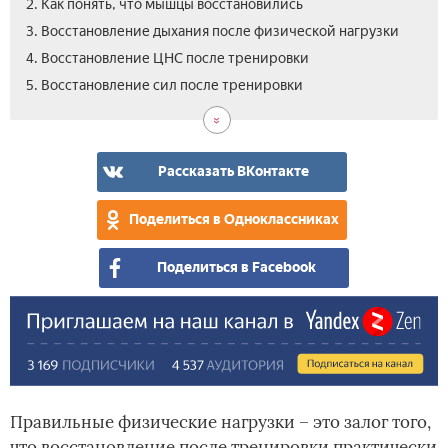
2. Как понять, что мышцы восстановились
3. Восстановление дыхания после физической нагрузки
4. Восстановление ЦНС после тренировки
6.
6.1.
6.2.
6.3.
6.4.
7.
7.1.
7.2.
7.3.
5. Восстановление сил после тренировки
Как
Гор
Спо
Сон
Вит
Вид
Ами
Как
Вос
вос
ван
пит
пос
для
вос
для
уск
пос
пос
пос
для
тре
вос
пос
вос
вос
инт
тре
тре
вос
пос
физ
мы
мы
тре
Рассказать ВКонтакте
тре
наг
Поделиться в Одноклассниках
Поделиться в Facebook
Правильные физические нагрузки – это залог того,
что восстановление после тренировки практически