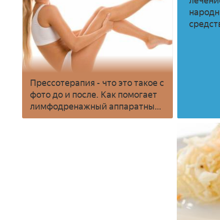
лечени
народ
средст
Прессотерапия - что это такое с
фото до и после. Как помогает
лимфодренажный аппаратный
массаж для похудения