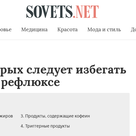
овье
Медицина
Красота
Мода и стиль
Д
рых следует избегать
 рефлюксе
 жиров
3. Продукты, содержащие кофеин
4. Триггерные продукты