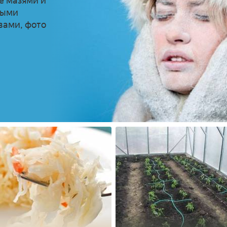
е мазями и
ными
вами, фото