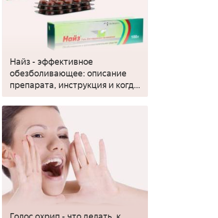
Найз - эффективное
обезболивающее: описание
препарата, инструкция и когда
применять
Голос охрип - что делать, к