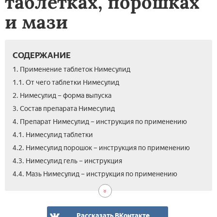
таблетках, порошках
и мази
СОДЕРЖАНИЕ
1. Применение таблеток Нимесулид
1.1. От чего таблетки Нимесулид
2. Нимесулид – форма выпуска
3. Состав препарата Нимесулид
4. Препарат Нимесулид – инструкция по применению
4.1. Нимесулид таблетки
4.2. Нимесулид порошок – инструкция по применению
4.3. Нимесулид гель – инструкция
4.5.
5.
6.
7.
8.
4.4. Мазь Нимесулид – инструкция по применению
Ним
Про
Цен
Вид
Отз
сус
ним
ним
Ана
для
ним
дет
Рассказать ВКонтакте