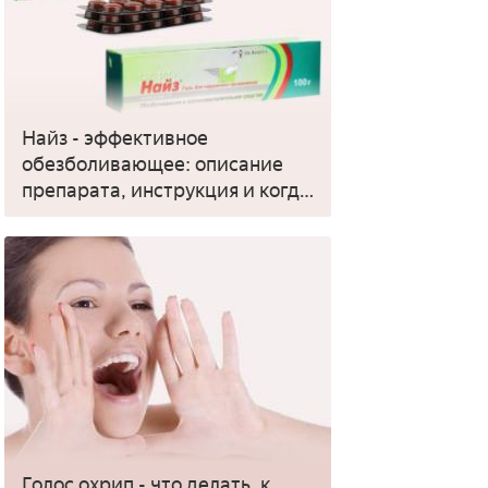
Найз - эффективное
обезболивающее: описание
препарата, инструкция и когда
применять
Голос охрип - что делать, к