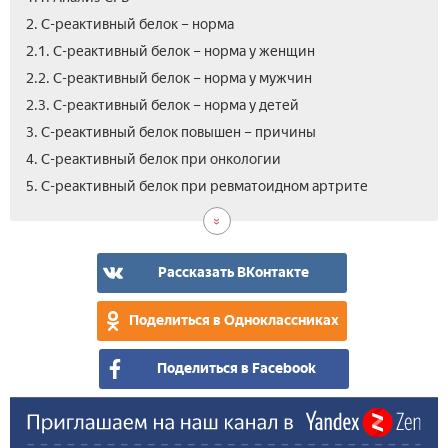
2. С-реактивный белок – норма
2.1. С-реактивный белок – норма у женщин
2.2. С-реактивный белок – норма у мужчин
2.3. С-реактивный белок – норма у детей
3. С-реактивный белок повышен – причины
4. С-реактивный белок при онкологии
6.
7.
5. С-реактивный белок при ревматоидном артрите
С-
Вид
реа
С-
бел
реа
при
бел
Рассказать ВКонтакте
бер
в
кро
Поделиться в Одноклассниках
Поделиться в Facebook