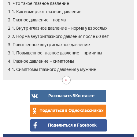
1. Что такое глазное давление
1.1. Как измеряют глазное давление
2. Глазное давление – норма
2.1. Внутриглазное давление – норма у взрослых
2.2. Норма внутриглазного давления после 60 лет
3. Повышенное внутриглазное давление
3.1. Повышенное глазное давление – причины
4. Глазное давление – симптомы
4.2.
5.
5.1.
5.2.
5.3.
6.
4.1. Симптомы глазного давления у мужчин
Си
Как
Кап
Таб
Нар
Вид
гла
сня
для
от
сре
как
дав
гла
сни
гла
от
про
у
дав
вну
дав
гла
гла
Рассказать ВКонтакте
же
в
дав
дав
дав
дом
Поделиться в Одноклассниках
усл
Поделиться в Facebook