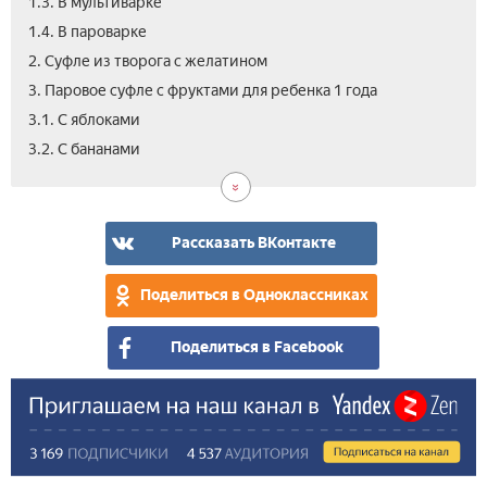
1.3. В мультиварке
1.4. В пароварке
2. Суфле из творога с желатином
3. Паровое суфле с фруктами для ребенка 1 года
3.1. С яблоками
4.
5.
3.2. С бананами
Как
Вид
сде
рец
дие
при
суф
тво
Рассказать ВКонтакте
рец
суф
Поделиться в Одноклассниках
Поделиться в Facebook