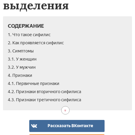
выделения
СОДЕРЖАНИЕ
1. Что такое сифилис
2. Как проявляется сифилис
3. Симптомы
3.1. У женщин
3.2. У мужчин
4. Признаки
4.1. Первичные признаки
4.2. Признаки вторичного сифилиса
5.
6.
7.
4.3. Признаки третичного сифилиса
Диа
Фо
Вид
сиф
сып
Рассказать ВКонтакте