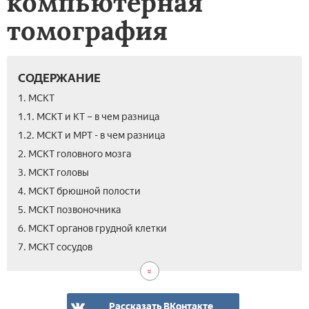
компьютерная
томография
СОДЕРЖАНИЕ
1. МСКТ
1.1. МСКТ и КТ – в чем разница
1.2. МСКТ и МРТ - в чем разница
2. МСКТ головного мозга
3. МСКТ головы
4. МСКТ брюшной полости
5. МСКТ позвоночника
6. МСКТ органов грудной клетки
8.
9.
10.
11.
12.
13.
7. МСКТ сосудов
МС
Как
Под
Цен
Вид
Отз
с
час
к
на
обс
кон
мо
МС
МС
МС
дел
Рассказать ВКонтакте