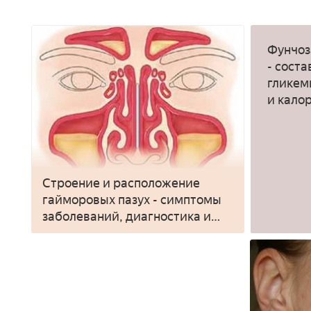
Фунчоз
- соста
гликем
и кало
Строение и расположение
гайморовых пазух - симптомы
заболеваний, диагностика и
лечение у детей или взрослых