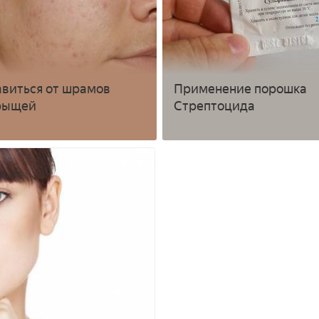
авиться от шрамов
Применение порошка
прыщей
Стрептоцида