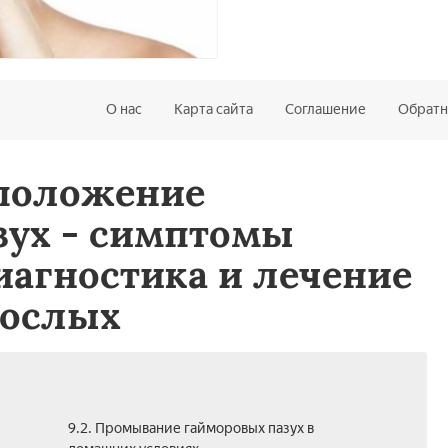
О нас
Карта сайта
Соглашение
Обратн
сположение
зух - симптомы
иагностика и лечение
рослых
9.2. Промывание гайморовых пазух в