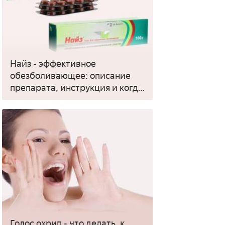
Найз - эффективное
обезболивающее: описание
препарата, инструкция и когда
применять
Голос охрип - что делать, к