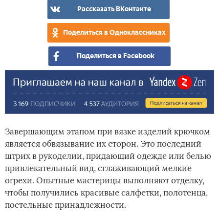
обв
обв
Рассказать ВКонтакте
кра
кра
юб
изд
Поделиться в Одноклассниках
крю
Поделиться в Facebook
Завершающим этапом при вязке изделий крючком
является обвязывание их сторон. Это последний
штрих в рукоделии, придающий одежде или белью
привлекательный вид, сглаживающий мелкие
огрехи. Опытные мастерицы выполняют отделку,
чтобы получились красивые салфетки, полотенца,
постельные принадлежности.