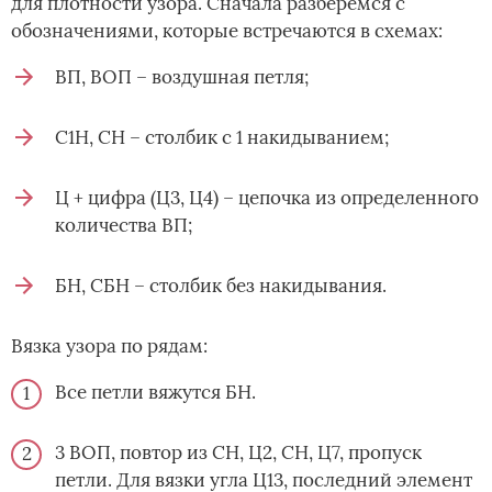
для плотности узора. Сначала разберемся с
обозначениями, которые встречаются в схемах:
ВП, ВОП – воздушная петля;
С1Н, СН – столбик с 1 накидыванием;
Ц + цифра (Ц3, Ц4) – цепочка из определенного
количества ВП;
БН, СБН – столбик без накидывания.
Вязка узора по рядам:
Все петли вяжутся БН.
3 ВОП, повтор из СН, Ц2, СН, Ц7, пропуск
петли. Для вязки угла Ц13, последний элемент