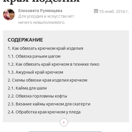
Елизавета Румянцева
10 нояб. 2016 г.
Для усердия и искусства нет
ничего невыполнимого.
СОДЕРЖАНИЕ
1. Как обвязать крючком край изделия
1.1. Обвязка рачьим шагом
1.2. Как обвязать край крючком в технике пико
1.3. Ажурный край крючком
2. Схемы обвязки края изделия крючком
2.1. Кайма для шали
2.2. Обвязка горловины кофты
2.3. Вязание каймы крючком для скатерти
2.5.
3.
2.4. Обработка края крючком у пледа
Кру
Вид
крю
как
для
кра