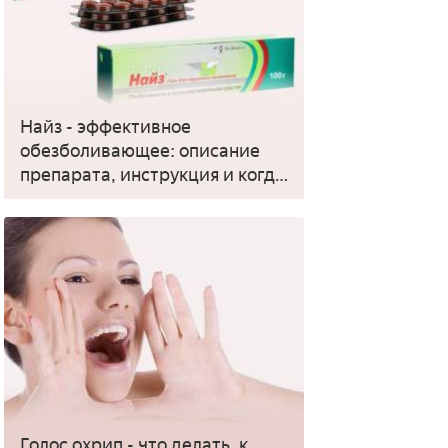
Найз - эффективное
обезболивающее: описание
препарата, инструкция и когда
применять
Голос охрип - что делать, к