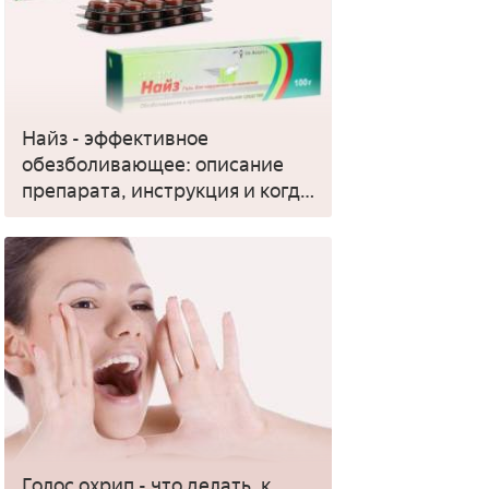
Найз - эффективное
обезболивающее: описание
препарата, инструкция и когда
применять
Голос охрип - что делать, к