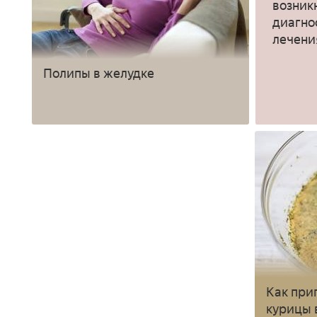
возник
диагно
лечени
Полипы в желудке
Как при
курицы 