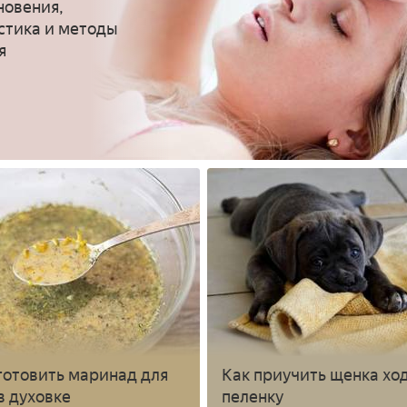
новения,
стика и методы
я
готовить маринад для
Как приучить щенка хо
в духовке
пеленку