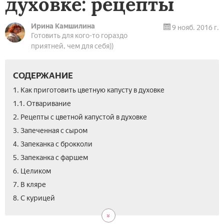
духовке: рецепты
Ирина Камшилина
9 нояб. 2016 г.
Готовить для кого-то гораздо
приятней, чем для себя))
СОДЕРЖАНИЕ
1. Как приготовить цветную капусту в духовке
1.1. Отваривание
2. Рецепты с цветной капустой в духовке
3. Запеченная с сыром
4. Запеканка с брокколи
5. Запеканка с фаршем
6. Целиком
7. В кляре
9.
10.
11.
12.
13.
8. С курицей­
Ово
С
С
Зап
Вид
зап
гри
яйц
из