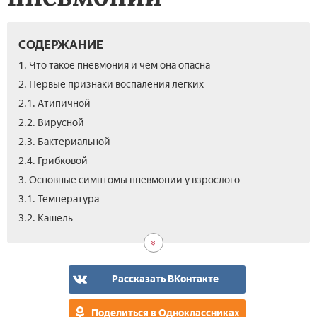
СОДЕРЖАНИЕ
1. Что такое пневмония и чем она опасна
2. Первые признаки воспаления легких
2.1. Атипичной
2.2. Вирусной
2.3. Бактериальной
2.4. Грибковой
3. Основные симптомы пневмонии у взрослого
3.1. Температура­
3.3.
4.
5.
5.1.
5.2.
5.3.
5.4.
5.5.
5.6.
6.
3.2. Кашель
Гол
Диа
Раз
Одн
При
Бро
Гос
Дол
Кру
Вид
дро
заб
пне
и
дву
Рассказать ВКонтакте
Поделиться в Одноклассниках