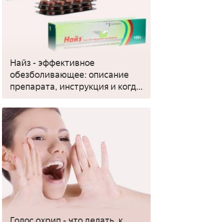
Найз - эффективное
обезболивающее: описание
препарата, инструкция и когда
применять
Голос охрип - что делать, к