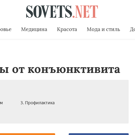
овье
Медицина
Красота
Мода и стиль
Д
ы от конъюнктивита
ым
3. Профилактика