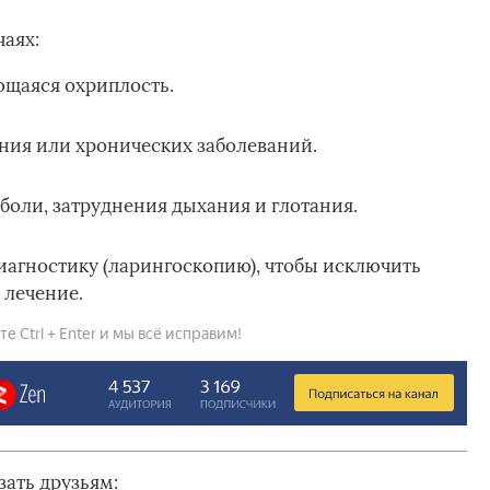
чаях:
ющаяся охриплость.
ния или хронических заболеваний.
оли, затруднения дыхания и глотания.
агностику (ларингоскопию), чтобы исключить
 лечение.
 Ctrl + Enter и мы всё исправим!
зать друзьям: