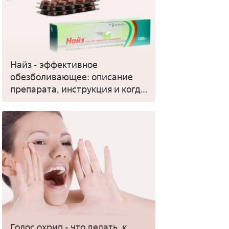
Найз - эффективное
обезболивающее: описание
препарата, инструкция и когда
применять
Голос охрип - что делать, к