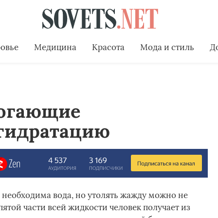
овье
Медицина
Красота
Мода и стиль
Д
могающие
гидратацию
необходима вода, но утолять жажду можно не
ятой части всей жидкости человек получает из