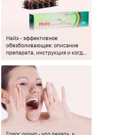
Найз - эффективное
обезболивающее: описание
препарата, инструкция и когда
применять
Голос охрип - что делать, к