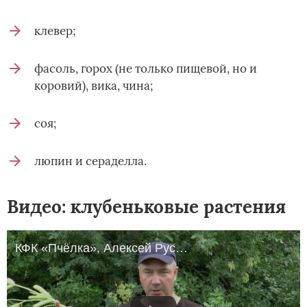
клевер;
фасоль, горох (не только пищевой, но и
коровий), вика, чина;
соя;
люпин и сераделла.
Видео: клубеньковые растения
КФК «Пчёлка», Алексей Руссков о благотворном влиянии клубеньковых бактерий на выращивание люпинов