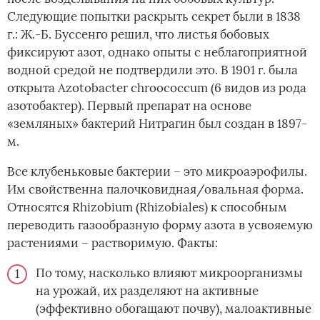
Следующие попытки раскрыть секрет были в 1838
г.: Ж.-Б. Буссенго решил, что листья бобовых
фиксируют азот, однако опыты с неблагоприятной
водной средой не подтвердили это. В 1901 г. была
открыта Azotobacter chroococcum (6 видов из рода
азотобактер). Первый препарат на основе
«земляных» бактерий Нитрагин был создан в 1897-
м.
Все клубеньковые бактерии – это микроаэрофилы.
Им свойственна палочковидная/овальная форма.
Относятся Rhizobium (Rhizobiales) к способным
переводить газообразную форму азота в усвояемую
растениями – растворимую. Факты:
По тому, насколько влияют микроорганизмы
на урожай, их разделяют на активные
(эффективно обогащают почву), малоактивные