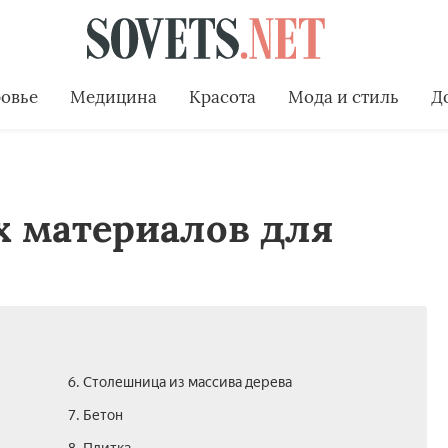
овье
Медицина
Красота
Мода и стиль
Д
х материалов для
6. Столешница из массива дерева
7. Бетон