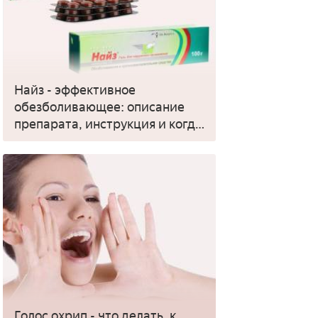
Найз - эффективное
обезболивающее: описание
препарата, инструкция и когда
применять
Голос охрип - что делать, к