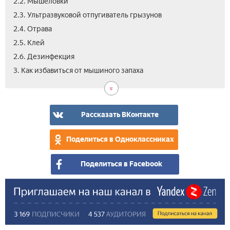
2.2. Мышеловки
2.3. Ультразвуковой отпугиватель грызунов
2.4. Отрава
2.5. Клей
2.6. Дезинфекция
3.1.
4.
4.1.
4.2.
4.3.
3. Как избавиться от мышиного запаха
Дох
Вид
Спо
Сре
Сам
мы
бор
от
лов
гры
Рассказать ВКонтакте
Поделиться в Одноклассниках
Поделиться в Facebook