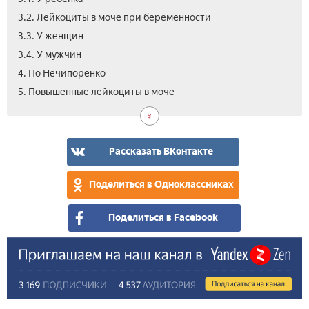
3.2. Лейкоциты в моче при беременности
3.3. У женщин
3.4. У мужчин
4. По Нечипоренко
6.
7.
5. Повышенные лейкоциты в моче
Как
Вид
пон
лей
в
Рассказать ВКонтакте
моч
Поделиться в Одноклассниках
Поделиться в Facebook