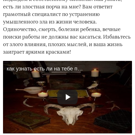
есть ли злостная порча на мне? Вам ответит
грамотный специалист по устранению
умышленного зла из жизни человека.
Одиночество, смерть, болезни ребенка, вечные
поиски работы не должны вас касаться. Избавьтесь
от злого влияния, плохих мыслей, и ваша жизнь
заиграет яркими красками!
как узнать есть ли на тебе порча или сглаз? снять порчу и сглаз