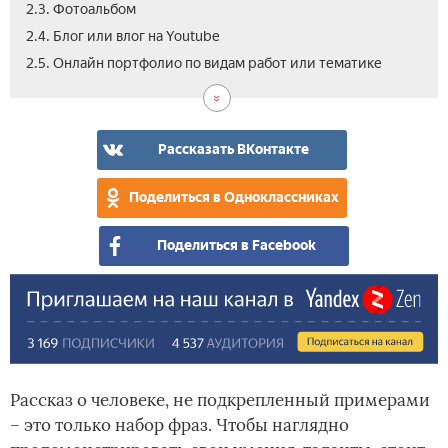
2.3. Фотоальбом
2.4. Блог или влог на Youtube
3.
3.1.
3.2.
4.
4.1.
4.2.
4.3.
5.
6.
6.1.
6.2.
6.3.
7.
2.5. Онлайн портфолио по видам работ или тематике
Как
Стр
Пор
Как
Виз
Дос
Пор
Как
Где
Соц
Про
Би
Вид
офо
офо
соз
про
фри
для
раб
и
сет
сай
пор
усп
учи
и
как
шко
пор
дос
раз
Рассказать ВКонтакте
для
доб
пор
пои
в
Поделиться в Одноклассниках
раб
док
Поделиться в Facebook
Рассказ о человеке, не подкрепленный примерами
– это только набор фраз. Чтобы наглядно