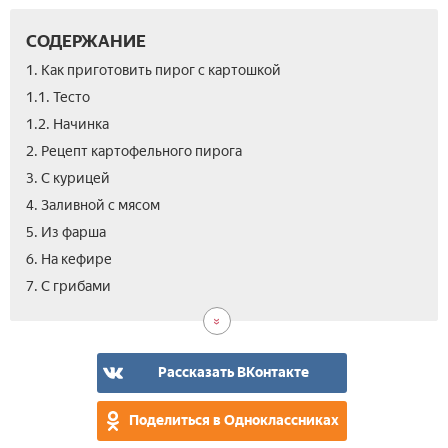
СОДЕРЖАНИЕ
1. Как приготовить пирог с картошкой
1.1. Тесто
1.2. Начинка­
2. Рецепт картофельного пирога
3. С курицей
4. Заливной с мясом
5. Из фарша
6. На кефире
8.
9.
10.
11.
12.
13.
14.
7. С грибами­
С
Отк
С
На
Из
Вку
Вид
лук
сы
ско
сло
пир
рук
тес
с
кар
Рассказать ВКонтакте
-
сек
Поделиться в Одноклассниках
при