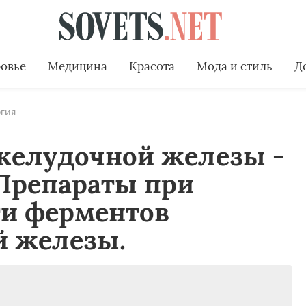
овье
Медицина
Красота
Мода и стиль
Д
гия
елудочной железы -
 Препараты при
ти ферментов
 железы.