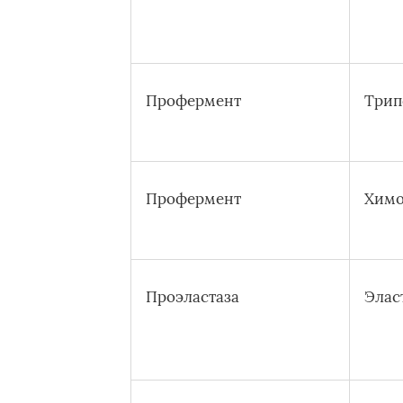
Профермент
Трип
Профермент
Химо
Проэластаза
Элас