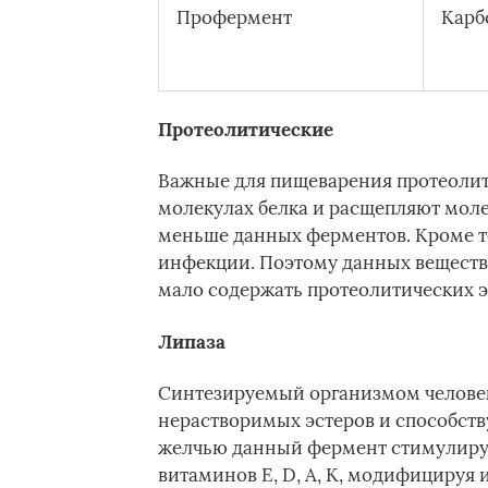
Профермент
Карб
Протеолитические
Важные для пищеварения протеолит
молекулах белка и расщепляют моле
меньше данных ферментов. Кроме то
инфекции. Поэтому данных веществ 
мало содержать протеолитических э
Липаза
Синтезируемый организмом человек
нерастворимых эстеров и способств
желчью данный фермент стимулируе
витаминов Е, D, А, К, модифицируя и