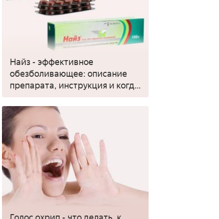
Найз - эффективное
обезболивающее: описание
препарата, инструкция и когда
применять
Голос охрип - что делать, к