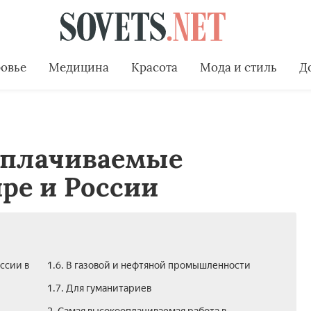
овье
Медицина
Красота
Мода и стиль
Д
оплачиваемые
ре и России
ссии в
1.6. В газовой и нефтяной промышленности
1.7. Для гуманитариев