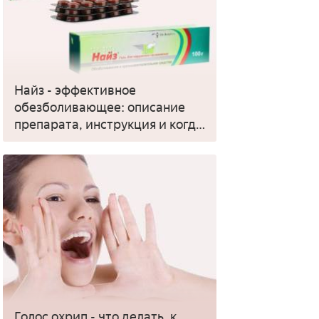
Найз - эффективное
обезболивающее: описание
препарата, инструкция и когда
применять
Голос охрип - что делать, к