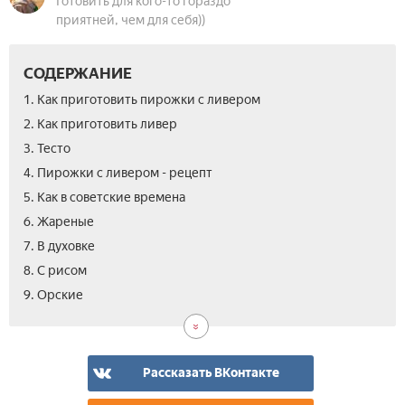
Готовить для кого-то гораздо
приятней, чем для себя))
СОДЕРЖАНИЕ
1. Как приготовить пирожки с ливером
2. Как приготовить ливер
3. Тесто
4. Пирожки с ливером - рецепт
5. Как в советские времена
6. Жареные
7. В духовке
8. С рисом
10.
11.
12.
9. Орские­
С
Нач
Вид
кар
для
пир
из
Рассказать ВКонтакте
лив
–