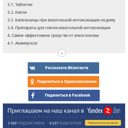
3.1. Таблетки
3.2. Капли
3.3. Капельницы при алкогольной интоксикации на дому
3.4. Препараты для снятия алкогольной интоксикации
4. Самое эффективное средство от алкоголизма
4.2.
4.3.
4.4.
5.
6.
4.1. Акампросат
Алк
Тет
Кол
Цен
Вид
пре
Лек
от
алк
Рассказать ВКонтакте
в
апт
Поделиться в Одноклассниках
Поделиться в Facebook