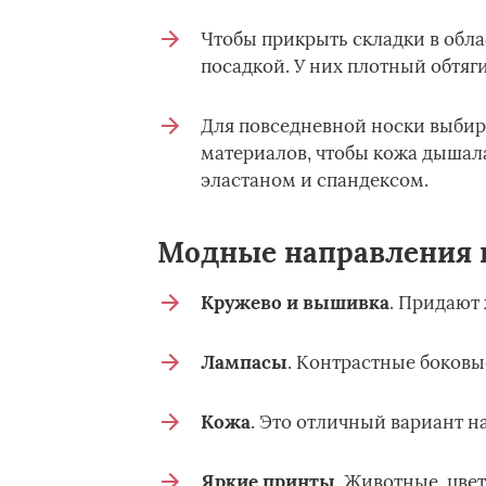
Чтобы прикрыть складки в обл
посадкой. У них плотный обтяг
Для повседневной носки выбир
материалов, чтобы кожа дышала
эластаном и спандексом.
Модные направления в
Кружево и вышивка
. Придают 
Лампасы
. Контрастные боковы
Кожа
. Это отличный вариант на
Яркие принты
. Животные, цве