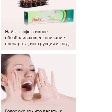
Найз - эффективное
обезболивающее: описание
препарата, инструкция и когда
применять
Голос охрип - что делать, к