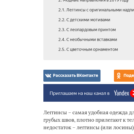
2. Модные направления в 2019 году
2.1. Леггинсы с оригинальными надп
2.2. С детскими мотивами
2.3. С леопардовым принтом
2.4. С необычными вставками
2.5. С цветочным орнаментом
Рассказать ВКонтакте
Поде
Леггинсы – самая удобная одежда д
грубых швов, плотно прилегают к те
недостаток – леггинсы (или лосины)