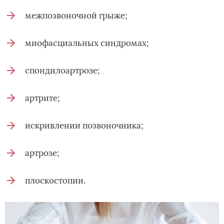
межпозвоночной грыже;
миофасциальных синдромах;
спондилоартрозе;
артрите;
искривлении позвоночника;
артрозе;
плоскостопии.