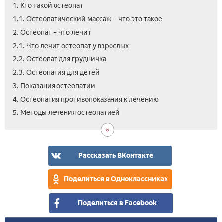
1. Кто такой остеопат
1.1. Остеопатический массаж – что это такое
2. Остеопат – что лечит
2.1. Что лечит остеопат у взрослых
2.2. Остеопат для грудничка
2.3. Остеопатия для детей
3. Показания остеопатии
4. Остеопатия противопоказания к лечению
5.1.
5.2.
5.3.
6.
7.
8.
9.
5. Методы лечения остеопатией
Кра
Вис
Стр
Цен
Ман
Вид
Отз
тер
тер
тер
при
тер
что
ост
и
так
ост
ост
Рассказать ВКонтакте
–
в
Поделиться в Одноклассниках
чем
раз
Поделиться в Facebook