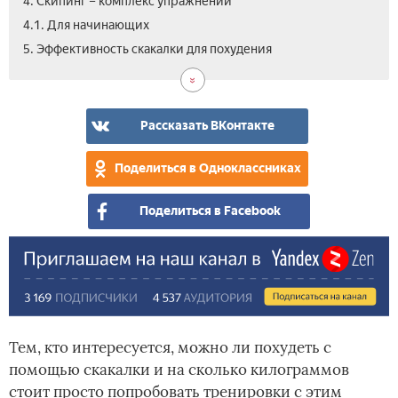
4. Скипинг – комплекс упражнений
4.1. Для начинающих
6.
7.
5. Эффективность скакалки для похудения
Вид
Отз
мо
ли
пох
Рассказать ВКонтакте
со
ска
Поделиться в Одноклассниках
Поделиться в Facebook
Тем, кто интересуется, можно ли похудеть с
помощью скакалки и на сколько килограммов
стоит просто попробовать тренировки с этим