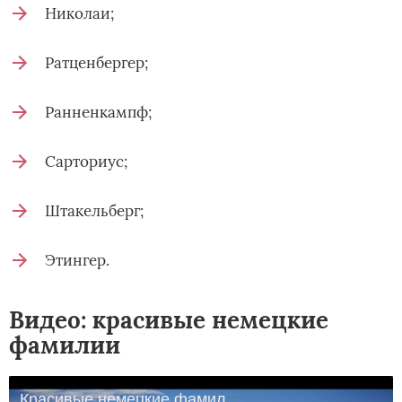
Николаи;
Ратценбергер;
Ранненкампф;
Сарториус;
Штакельберг;
Этингер.
Видео: красивые немецкие
фамилии
Красивые немецкие фамилии | Beautiful German Surnames