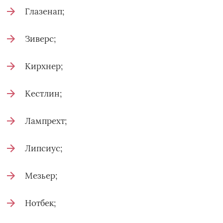
Глазенап;
Зиверс;
Кирхнер;
Кестлин;
Лампрехт;
Липсиус;
Мезьер;
Нотбек;