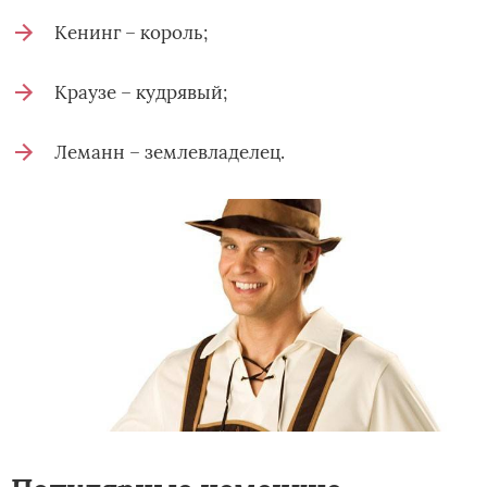
Кенинг – король;
Краузе – кудрявый;
Леманн – землевладелец.