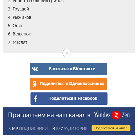
2. Рецепты соления грибов
3. Груздей
4. Рыжиков
5. Опят
6. Вешенок
8.
9.
10.
7. Маслят
Бел
Лис
Вид
гри
Рассказать ВКонтакте
Поделиться в Одноклассниках
Поделиться в Facebook