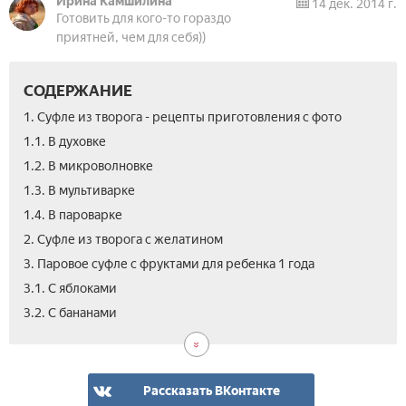
Ирина Камшилина
14 дек. 2014 г.
Готовить для кого-то гораздо
приятней, чем для себя))
СОДЕРЖАНИЕ
1. Суфле из творога - рецепты приготовления с фото
1.1. В духовке
1.2. В микроволновке
1.3. В мультиварке
1.4. В пароварке
2. Суфле из творога с желатином
3. Паровое суфле с фруктами для ребенка 1 года
3.1. С яблоками
4.
5.
3.2. С бананами
Как
Вид
сде
рец
дие
при
суф
тво
Рассказать ВКонтакте
рец
суф