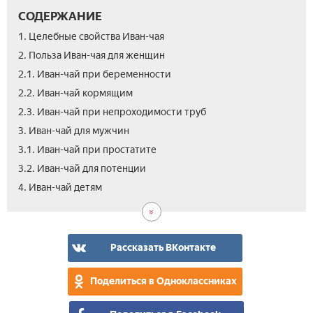
СОДЕРЖАНИЕ
1. Целебные свойства Иван-чая
2. Польза Иван-чая для женщин
2.1. Иван-чай при беременности
2.2. Иван-чай кормящим
2.3. Иван-чай при непроходимости труб
3. Иван-чай для мужчин
3.1. Иван-чай при простатите
3.2. Иван-чай для потенции
5.
6.
7.
8.
9.
10.
11.
12.
4. Иван-чай детям
Ива
Ива
Ива
Ива
Ива
Про
Вид
Отз
чай
чай
чай
чай
чай
тра
для
при
при
при
для
Ива
пох
гас
пан
про
поч
чай
Рассказать ВКонтакте
Поделиться в Одноклассниках