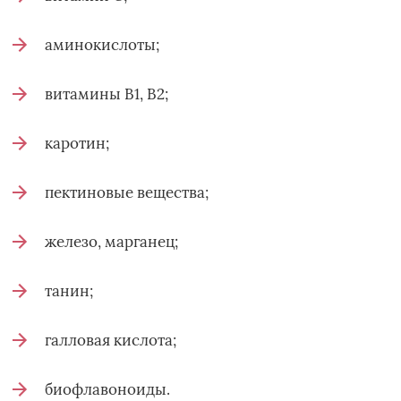
аминокислоты;
витамины В1, В2;
каротин;
пектиновые вещества;
железо, марганец;
танин;
галловая кислота;
биофлавоноиды.