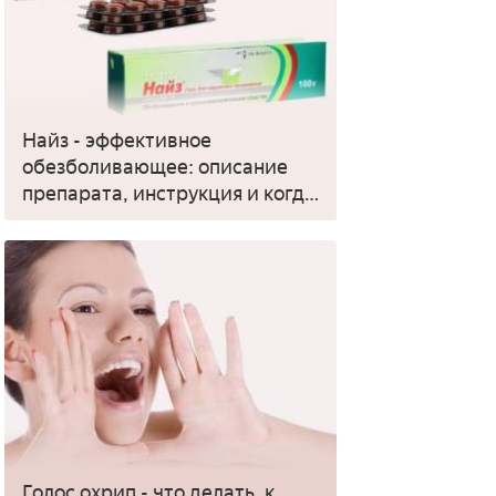
Найз - эффективное
обезболивающее: описание
препарата, инструкция и когда
применять
Голос охрип - что делать, к