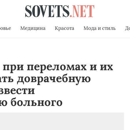
овье
Медицина
Красота
Мода и стиль
Д
при переломах и их
ать доврачебную
звести
ю больного