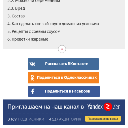
2.2. Можно ли беременным­
2.3. Вред
3. Состав­
4. Как сделать соевый соус в домашних условиях
5. Рецепты с соевым соусом
7.
8.
9.
10.
11.
12.
6. Креветки жареные
Мяс
Кры
Сала
Рыб
Ов
Вид
мар
в
дух
Рассказать ВКонтакте
Поделиться в Одноклассниках
Поделиться в Facebook