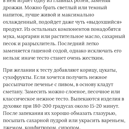
в нем играет одну из главных ролей, заменяя
дрожжи. Можно брать светлый или темный
напиток, лучше живой и максимально
охлажденный, подойдет даже чуть «выдохшийся»
продукт. Из остальных компонентов понадобятся
мука, маргарин или растительное масло, сахарный
песок и разрыхлитель. Последний легко
заменяется гашеной содой, однако исключать его
нельзя: иначе тесто станет очень жестким.
При желании к тесту добавляют корицу, цукаты,
сухофрукты. Если хочется получить нежное
рассыпчатое печенье с пивом, в основу кладут
сметану. Замесить можно слоеное, песочное или
классическое нежное тесто. Выпекаются изделия в
духовке при 180-200 градусах около 15-20 минут.
После запекания их хорошо обмазать глазурью,
посыпать сахарной пудрой или украсить вареньем,
джемом, конфитюром, сиропом.