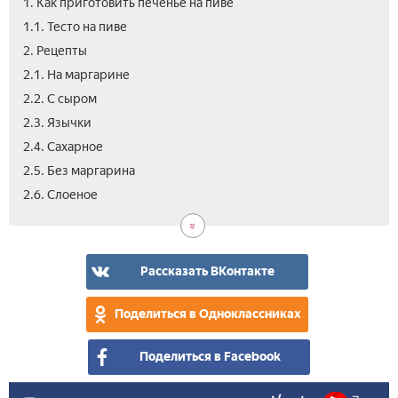
1. Как приготовить печенье на пиве
1.1. Тесто на пиве
2. Рецепты
2.1. На маргарине
2.2. С сыром
2.3. Язычки­
2.4. Сахарное
2.5. Без маргарина
2.7.
2.8.
2.9.
2.10
3.
4.
2.6. Слоеное­
Пес
Со
Сол
Без
Вып
Вид
сме
жи
в
мул
-
Рассказать ВКонтакте
сек
при
Поделиться в Одноклассниках
Поделиться в Facebook